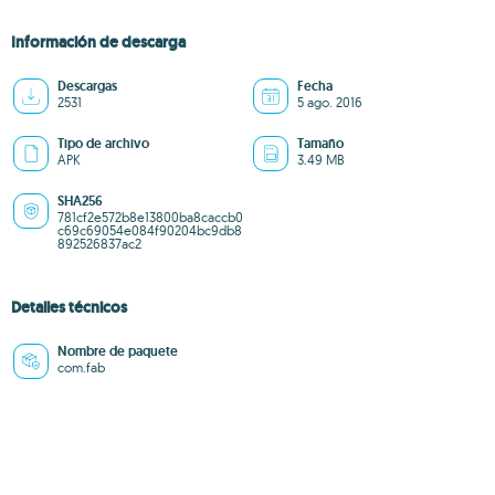
Información de descarga
Descargas
Fecha
2531
5 ago. 2016
Tipo de archivo
Tamaño
APK
3.49 MB
SHA256
781cf2e572b8e13800ba8caccb0
c69c69054e084f90204bc9db8
892526837ac2
Detalles técnicos
Nombre de paquete
com.fab