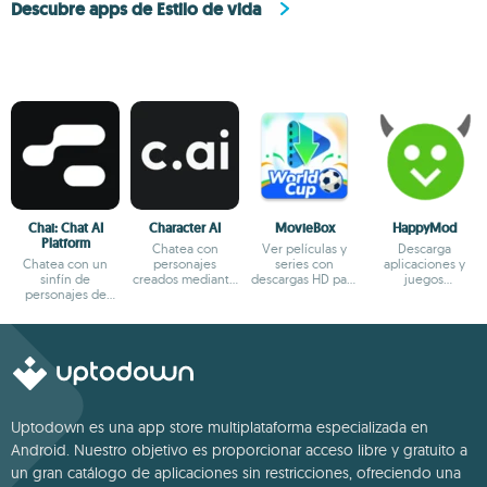
Descubre apps de Estilo de vida
Chai: Chat AI
Character AI
MovieBox
HappyMod
Platform
Chatea con
Ver películas y
Descarga
Chatea con un
personajes
series con
aplicaciones y
sinfín de
creados mediante
descargas HD para
juegos
personajes de
IA
ver sin conexión
modificados
fantasía
Uptodown es una app store multiplataforma especializada en
Android. Nuestro objetivo es proporcionar acceso libre y gratuito a
un gran catálogo de aplicaciones sin restricciones, ofreciendo una