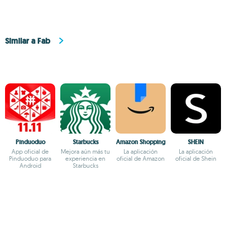
Similar a Fab
Pinduoduo
Starbucks
Amazon Shopping
SHEIN
App oficial de
Mejora aún más tu
La aplicación
La aplicación
Pinduoduo para
experiencia en
oficial de Amazon
oficial de Shein
Android
Starbucks